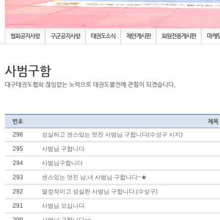
협회공지사항
구군공지사항
태권도소식
제안게시판
회원전용게시판
마케
번호
제목
296
성실하고 센스있는 멋진 사범님 구합니다(수성구 시지)
295
사범님 구합니다.
294
사범님구합니다
293
센스있는 멋진 남,녀 사범님 구합니다~★
292
열정적이고 성실한 사범님 구합니다.(수성구)
291
사범님 모십니다.