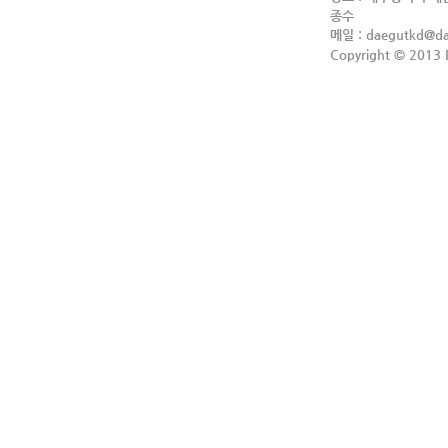
종수
메일 :
daegutkd@d
Copyright © 2013 