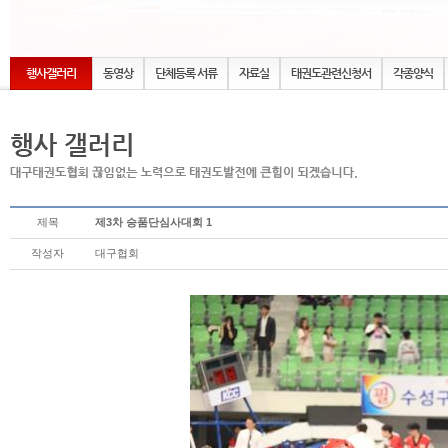
행사갤러리
동영상
단체등록 서류
자료실
태권도관련신청서
각종양식
제목
제3차 승품단심사대회 1
작성자
대구협회