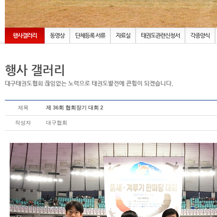
행사갤러리
동영상
단체등록 서류
자료실
태권도관련신청서
각종양식
제목
제 36회 협회장기 대회 2
작성자
대구협회