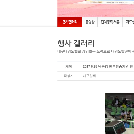
행사갤러리
동영상
단체등록 서류
자료
제목
2017 6.25 낙동강 전투전승기념 
작성자
대구협회