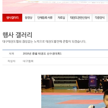
행사갤러리
동영상
단체등록 서류
자료실
태권도관련신청서
각종양식
제목
2018년 종별 태권도 선수권대회1
작성자
대구협회