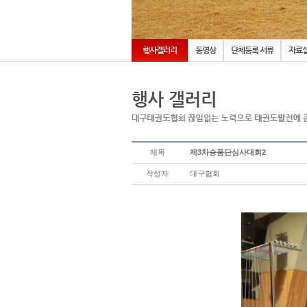
행사갤러리
동영상
단체등록 서류
자료
제목
제3차승품단심사대회2
작성자
대구협회