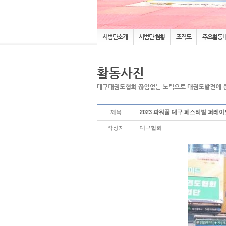
시범단소개
시범단 현황
조직도
주요활동
제목
2023 파워풀 대구 페스티벌 퍼레
작성자
대구협회