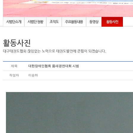
시범단소개
시범단 현황
조직도
주요활동내용
동영상
활동사진
제목
대한장애인협회 품새경연대회 시범
작성자
이승하