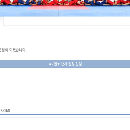
정
★2월★ 행사 일정 알림
회
 심사대회