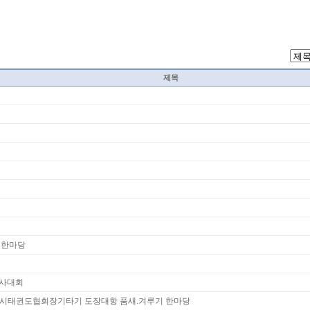
제목
권도한마당
 심사대회
대구광역시태권도협회장기타기 도장대항 품새.겨루기 한마당