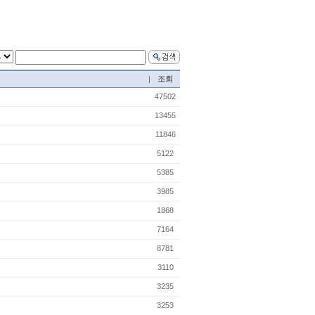
|
조회
47502
13455
11846
5122
5385
3985
1868
7164
8781
3110
3235
3253