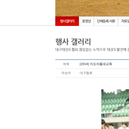
행사갤러리
동영상
단체등록 서류
자료
제목
[2014] 지도자품새교육
작성자
대구협회