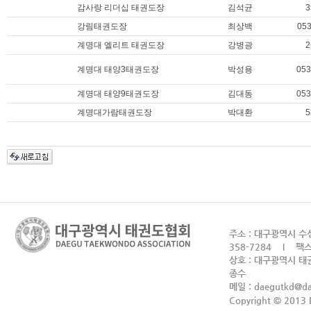
감사랑 리더십 태권도장
김석균
3
강림태권도장
최상백
053
계명대 엘리트 태권도장
강병광
2
계명대 태양3태권도장
박성용
053
계명대 태양9태권도장
김대동
053
계명대가람태권도장
박대환
5
주소 : 대구광역시 수성
358-7284 I 팩스 
상호 : 대구광역시 태권
종수
메일 :
daegutkd@d
Copyright © 2013 