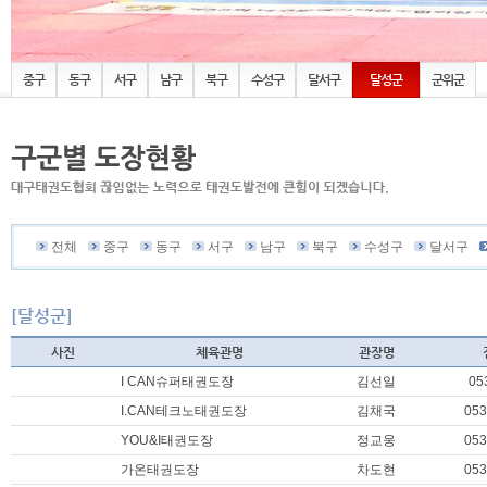
중구
동구
서구
남구
북구
수성구
달서구
달성군
군위군
전체
중구
동구
서구
남구
북구
수성구
달서구
[달성군]
사진
체육관명
관장명
I CAN슈퍼태권도장
김선일
05
I.CAN테크노태권도장
김채국
053
YOU&I태권도장
정교웅
053
가온태권도장
차도현
053