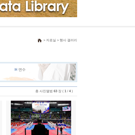
> 자료실 > 행사 갤러리
연수
총 사진앨범
63
장 (
1
/
4
)