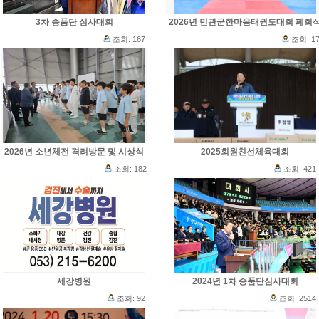
3차 승품단 심사대회
2026년 민관군한마음태권도대회 페회
조회: 167
조회: 17
2026년 소년체전 격려방문 및 시상식
2025회원친선체육대회
조회: 182
조회: 421
세강병원
2024년 1차 승품단심사대회
조회: 92
조회: 2514