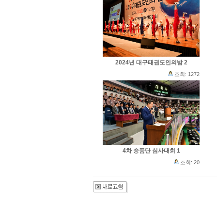
2024년 대구태권도인의밤 2
조회: 1272
4차 승품단 심사대회 1
조회: 20