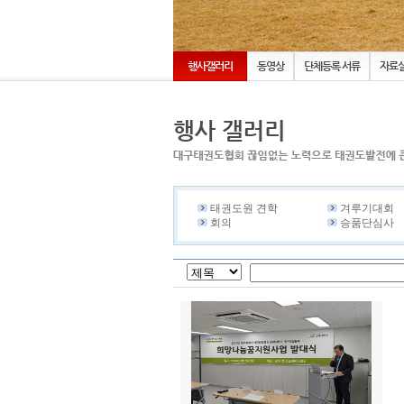
행사갤러리
동영상
단체등록 서류
자료
태권도원 견학
겨루기대회
회의
승품단심사