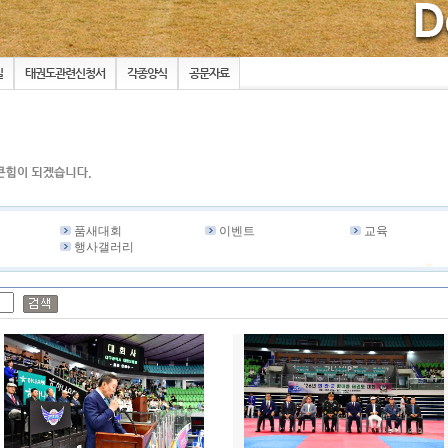
실
태권도관련신청서
각종양식
공문자료
품새대회
이벤트
교육
행사갤러리