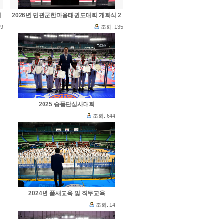
식
2026년 민관군한마음태권도대회 개회식 2
9
조회: 135
2025 승품단심사대회
조회: 644
2024년 품새교육 및 직무교육
조회: 14